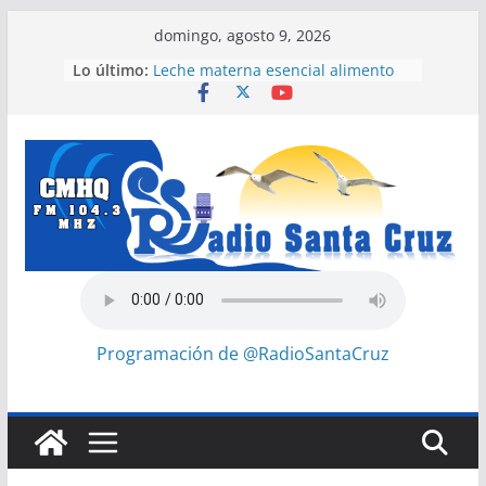
Saltar
domingo, agosto 9, 2026
Efectúan Expo Innovación
al
Lo último:
Municipal en empresa pesquera de
contenido
Santa Cruz del Sur
Leche materna esencial alimento
para recién nacidos
Expertos del Consejo de Derechos
Humanos condenan cerco de
Estados Unidos a Cuba
Prensa de EEUU divulga filtraciones
gubernamentales: La CIA estaría
intensificando su labor contra Cuba
Díaz-Canel asiste al Encuentro
Internacional de Partidos
Comunistas y Obreros en La
Programación de @RadioSantaCruz
Habana