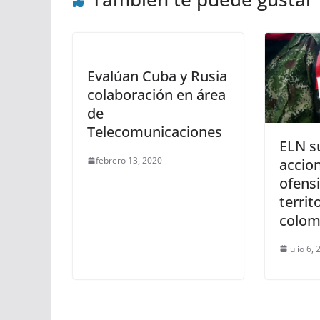
Evalúan Cuba y Rusia
colaboración en área
de
Telecomunicaciones
ELN s
febrero 13, 2020
accion
ofensi
territ
colom
julio 6,