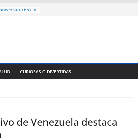
aniversario 65 con
mp contra Irán le
 en su propio
e rescate en
lome parcial en
es para importar
sar la movilidad
SALUD
CURIOSAS O DIVERTIDAS
ncía con martillo
 Domingo
tivo de Venezuela destaca
n