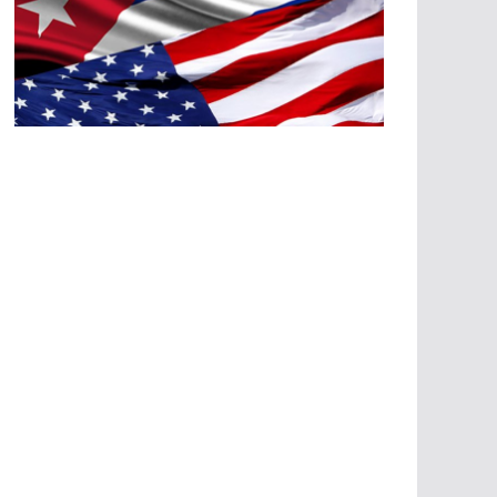
A
G
R
E
SI
O
N
E
S
E
C
O
N
Ó
M
IC
A
S
A
G
R
E