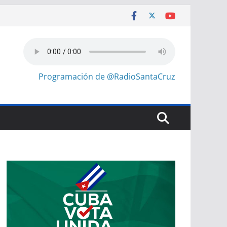
Programación de @RadioSantaCruz