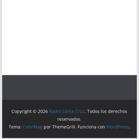
Copyright © 2026
Radio Santa Cruz
. Todos los derechos
reservados.
Tema:
ColorMag
por ThemeGrill. Funciona con
WordPress
.