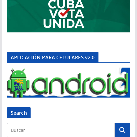
APLICACIÓN PARA CELULARES v2.0
Search