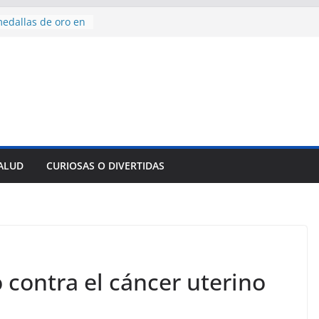
edallas de oro en
to Domingo 2026
 hermana a
araíso y
normas para el
del comercio
y tradicional:
 beneficios de la
de Comercio
SALUD
CURIOSAS O DIVERTIDAS
de Ávila
s socioeconómicas
ontra el cáncer uterino