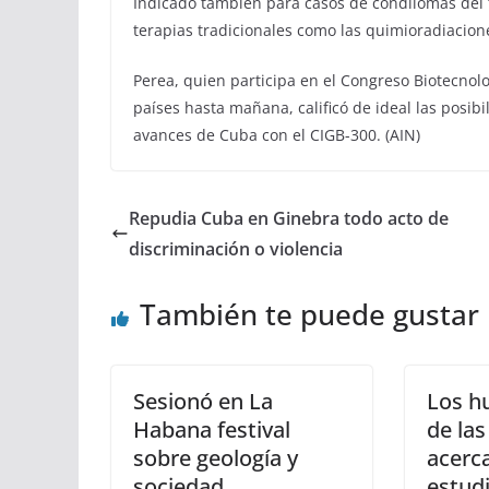
Indicado también para casos de condilomas del t
terapias tradicionales como las quimioradiacione
Perea, quien participa en el Congreso Biotecno
países hasta mañana, calificó de ideal las posib
avances de Cuba con el CIGB-300. (AIN)
Repudia Cuba en Ginebra todo acto de
discriminación o violencia
También te puede gustar
Sesionó en La
Los h
Habana festival
de las
sobre geología y
acerc
sociedad
estud