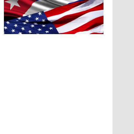
A
G
R
E
SI
O
N
E
S
E
C
O
N
Ó
M
IC
A
S
A
G
R
E