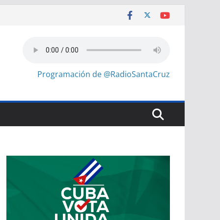
Programación de @RadioSantaCruz