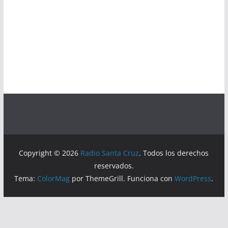
Copyright © 2026
Radio Santa Cruz
. Todos los derechos
reservados.
Tema:
ColorMag
por ThemeGrill. Funciona con
WordPress
.