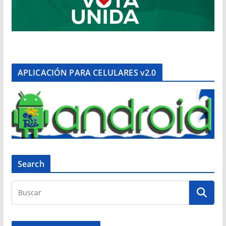
APLICACIÓN PARA CELULARES v2.0
Search