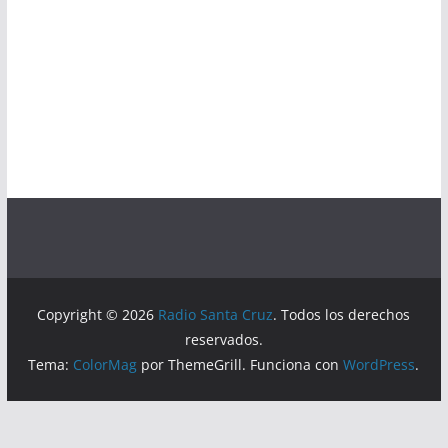
Copyright © 2026
Radio Santa Cruz
. Todos los derechos
reservados.
Tema:
ColorMag
por ThemeGrill. Funciona con
WordPress
.