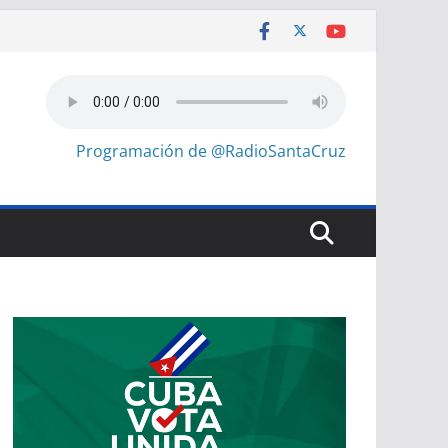
Programación de @RadioSantaCruz