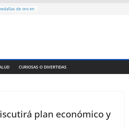
edallas de oro en
to Domingo 2026
 hermana a
araíso y
normas para el
del comercio
y tradicional:
 beneficios de la
de Comercio
SALUD
CURIOSAS O DIVERTIDAS
de Ávila
s socioeconómicas
scutirá plan económico y