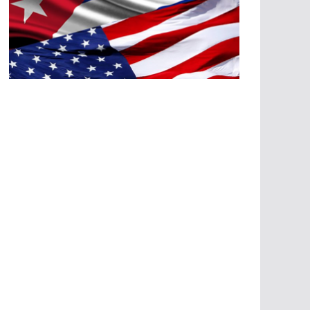
A
G
R
E
SI
O
N
E
S
E
C
O
N
Ó
M
IC
A
S
A
G
R
E