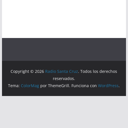
Copyright © 2026
Radio Santa Cruz
. Todos los derechos
reservados.
Tema:
ColorMag
por ThemeGrill. Funciona con
WordPress
.