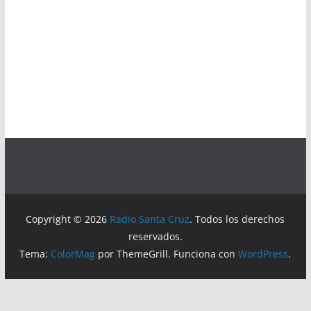
Copyright © 2026
Radio Santa Cruz
. Todos los derechos
reservados.
Tema:
ColorMag
por ThemeGrill. Funciona con
WordPress
.