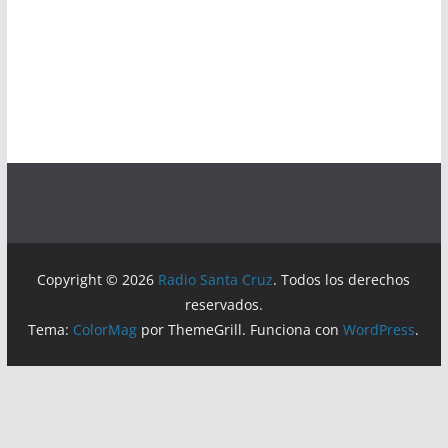
Copyright © 2026
Radio Santa Cruz
. Todos los derechos
reservados.
Tema:
ColorMag
por ThemeGrill. Funciona con
WordPress
.