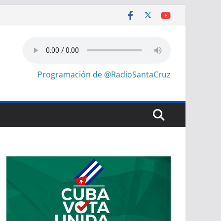
Programación de @RadioSantaCruz