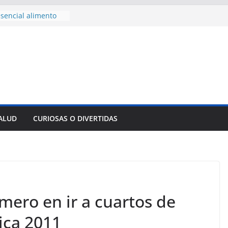
sencial alimento
idos
nsejo de Derechos
an cerco de
a Cuba
des para importar
lsar la movilidad
a
e al Encuentro
 Partidos
reros en La
SALUD
CURIOSAS O DIVERTIDAS
nnovación
mpresa pesquera de
Sur
imero en ir a cuartos de
ica 2011