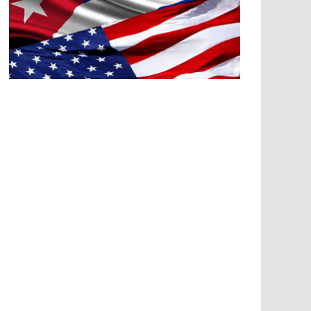
A
G
R
E
SI
O
N
E
S
E
C
O
N
Ó
M
IC
A
S
A
G
R
E