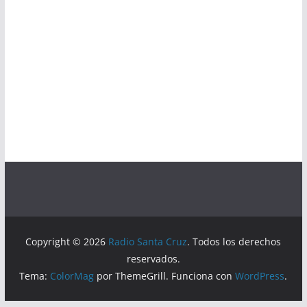
Copyright © 2026
Radio Santa Cruz
. Todos los derechos
reservados.
Tema:
ColorMag
por ThemeGrill. Funciona con
WordPress
.