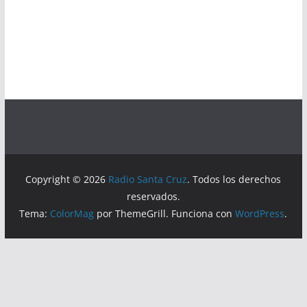
Copyright © 2026
Radio Santa Cruz
. Todos los derechos
reservados.
Tema:
ColorMag
por ThemeGrill. Funciona con
WordPress
.