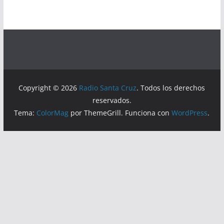
Copyright © 2026
Radio Santa Cruz
. Todos los derechos
reservados.
Tema:
ColorMag
por ThemeGrill. Funciona con
WordPress
.