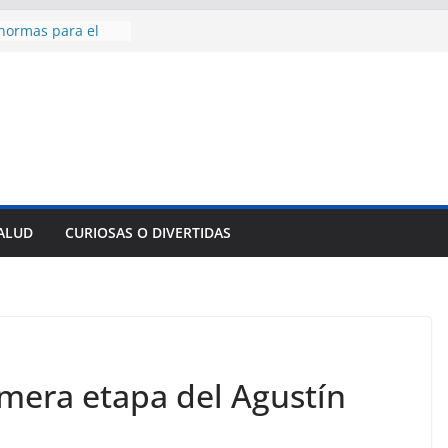
normas para el
del comercio
contra todos:
levar la paz a
0 kilogramos de
 en territorio
edallas de oro en
to Domingo 2026
 hermana a
SALUD
CURIOSAS O DIVERTIDAS
araíso y
mera etapa del Agustín