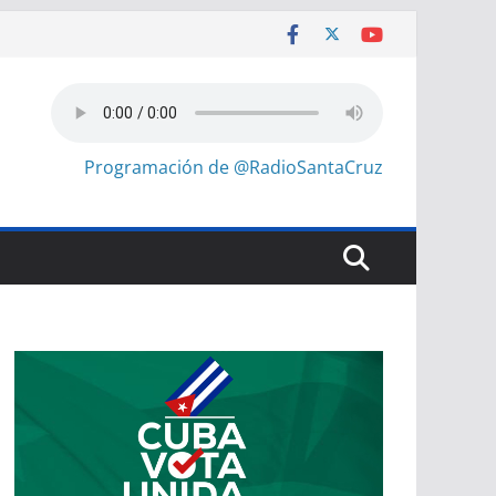
Programación de @RadioSantaCruz