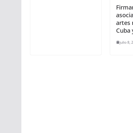
Firma
asoci
artes 
Cuba 
julio 8,