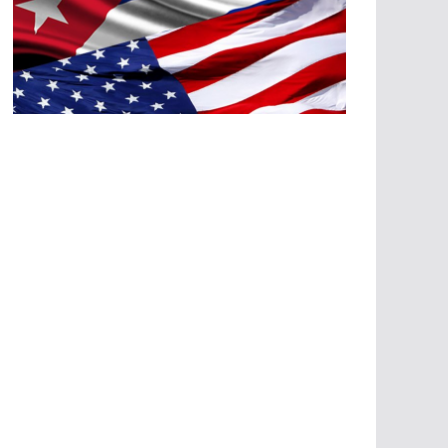
A
G
R
E
SI
O
N
E
S
E
C
O
N
Ó
M
IC
A
S
A
G
R
E