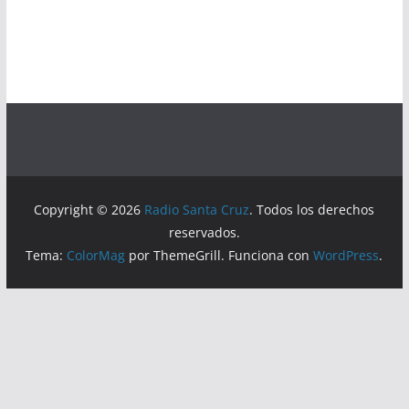
Copyright © 2026
Radio Santa Cruz
. Todos los derechos
reservados.
Tema:
ColorMag
por ThemeGrill. Funciona con
WordPress
.