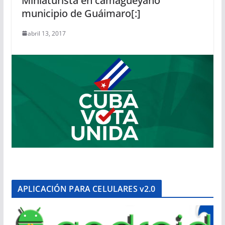
Miniaturista en camagüeyano
municipio de Guáimaro[:]
abril 13, 2017
APLICACIÓN PARA CELULARES v2.0