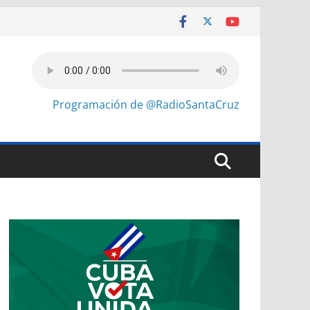
Programación de @RadioSantaCruz