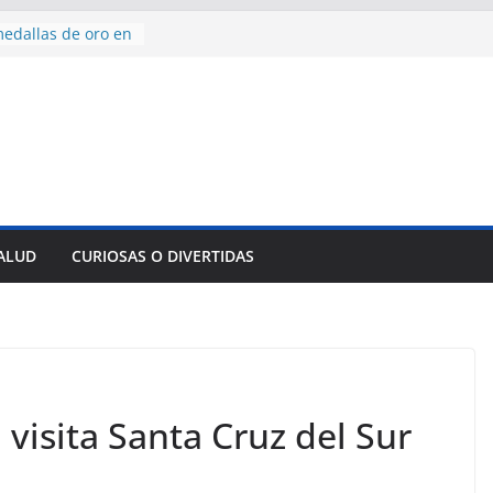
edallas de oro en
to Domingo 2026
 hermana a
araíso y
normas para el
del comercio
y tradicional:
 beneficios de la
de Comercio
SALUD
CURIOSAS O DIVERTIDAS
de Ávila
s socioeconómicas
visita Santa Cruz del Sur