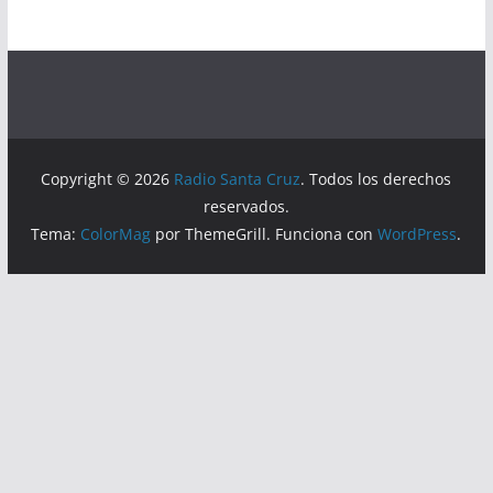
Copyright © 2026
Radio Santa Cruz
. Todos los derechos
reservados.
Tema:
ColorMag
por ThemeGrill. Funciona con
WordPress
.