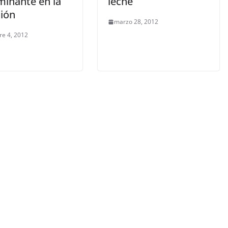
minante en la
leche
ción
marzo 28, 2012
re 4, 2012