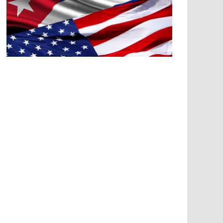
A
G
R
E
SI
O
N
E
S
E
C
O
N
Ó
M
IC
A
S
A
G
R
E