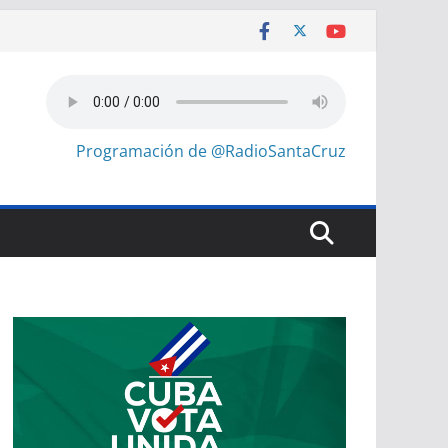
Programación de @RadioSantaCruz