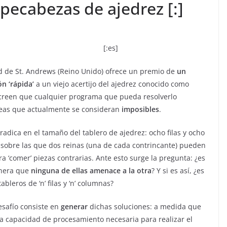
pecabezas de ajedrez [:]
[:es]
ad de St. Andrews (Reino Unido) ofrece un premio de
un
ón ‘rápida’
a un viejo acertijo del ajedrez conocido como
s creen que cualquier programa que pueda resolverlo
reas que actualmente se consideran
imposibles
.
radica en el tamaño del tablero de ajedrez: ocho filas y ocho
 sobre las que dos reinas (una de cada contrincante) pueden
a ‘comer’ piezas contrarias. Ante esto surge la pregunta: ¿es
anera que
ninguna de ellas amenace a la otra
? Y si es así, ¿es
bleros de ‘n’ filas y ‘n’ columnas?
esafío consiste en
generar
dichas soluciones: a medida que
la capacidad de procesamiento necesaria para realizar el