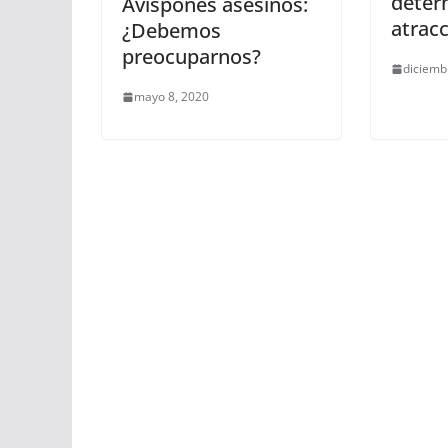
deter
Avispones asesinos:
atrac
¿Debemos
preocuparnos?
diciemb
mayo 8, 2020