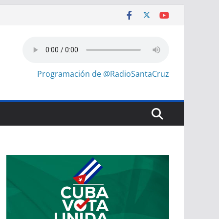
Programación de @RadioSantaCruz