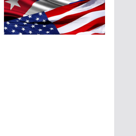
A
G
R
E
SI
O
N
E
S
E
C
O
N
Ó
M
IC
A
S
A
G
R
E