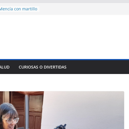
des para importar
lsar la movilidad
a
encía con martillo
 Domingo
 aniversario 65 con
mp contra Irán le
a en su propio
nsejo de Derechos
an cerco de
SALUD
CURIOSAS O DIVERTIDAS
a Cuba