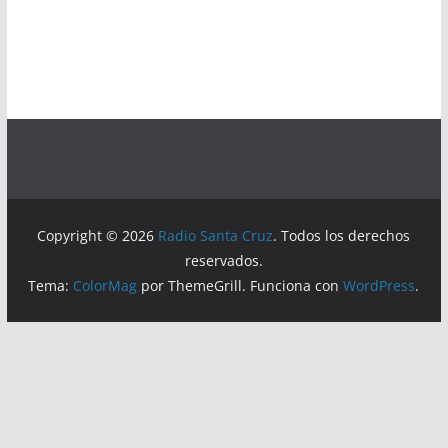
Copyright © 2026
Radio Santa Cruz
. Todos los derechos
reservados.
Tema:
ColorMag
por ThemeGrill. Funciona con
WordPress
.