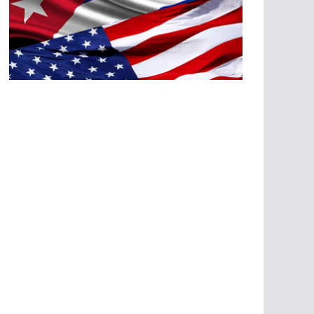
A
G
R
E
SI
O
N
E
S
E
C
O
N
Ó
M
IC
A
S
A
G
R
E