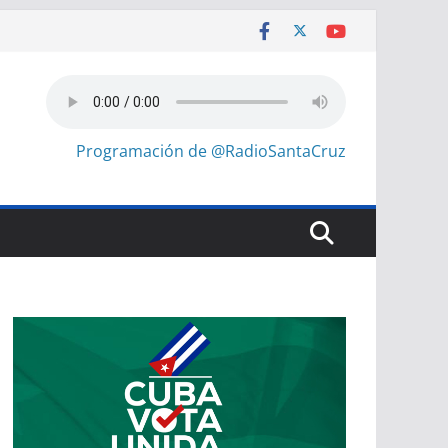
Programación de @RadioSantaCruz