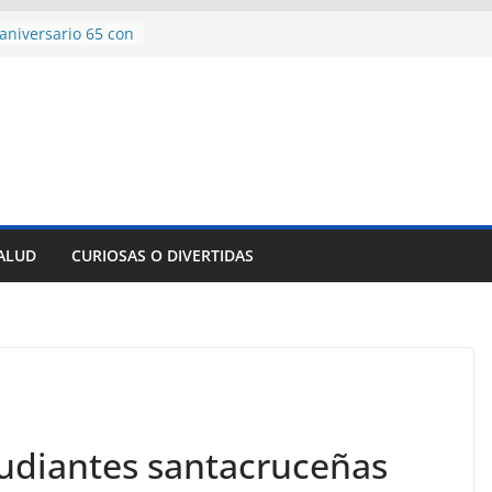
aniversario 65 con
mp contra Irán le
 en su propio
e rescate en
lome parcial en
es para importar
sar la movilidad
SALUD
CURIOSAS O DIVERTIDAS
ncía con martillo
 Domingo
tudiantes santacruceñas