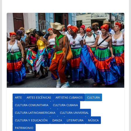
ARTE
ARTES ESCÉNICAS
ARTISTAS CUBANOS
CULTURA
CULTURA COMUNITARIA
CULTURA CUBANA
CULTURA LATINOAMERICANA
CULTURA UNIVERSAL
CULTURA Y EDUCACIÓN
DANZA
LITERATURA
MÚSICA
PATRIMONIO