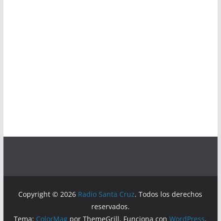
Copyright © 2026
Radio Santa Cruz
. Todos los derechos
reservados.
Tema:
ColorMag
por ThemeGrill. Funciona con
WordPress
.