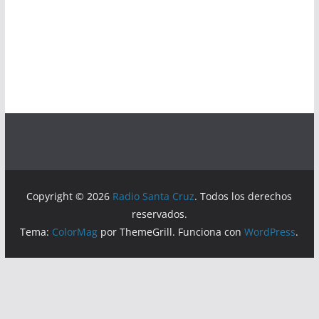
Copyright © 2026
Radio Santa Cruz
. Todos los derechos
reservados.
Tema:
ColorMag
por ThemeGrill. Funciona con
WordPress
.