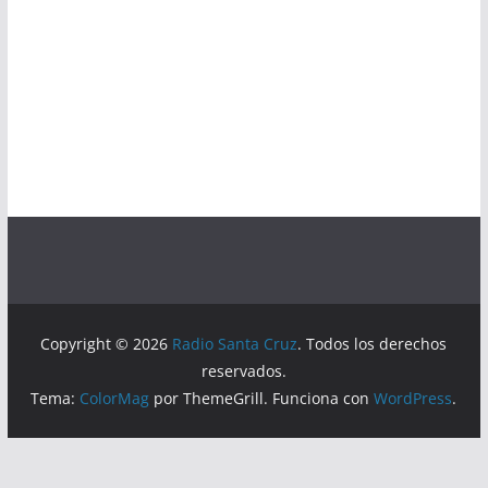
Copyright © 2026
Radio Santa Cruz
. Todos los derechos
reservados.
Tema:
ColorMag
por ThemeGrill. Funciona con
WordPress
.