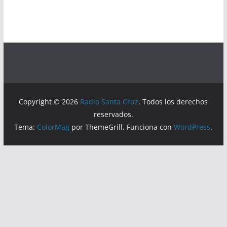
Copyright © 2026
Radio Santa Cruz
. Todos los derechos
reservados.
Tema:
ColorMag
por ThemeGrill. Funciona con
WordPress
.