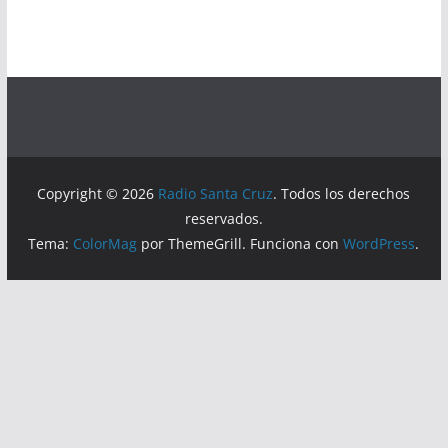
Copyright © 2026
Radio Santa Cruz
. Todos los derechos
reservados.
Tema:
ColorMag
por ThemeGrill. Funciona con
WordPress
.