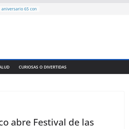
 aniversario 65 con
mp contra Irán le
a en su propio
de rescate en
plome parcial en
des para importar
lsar la movilidad
a
SALUD
CURIOSAS O DIVERTIDAS
encía con martillo
 Domingo
co abre Festival de las