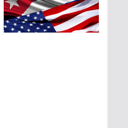
A
G
R
E
SI
O
N
E
S
E
C
O
N
Ó
M
IC
A
S
A
G
R
E