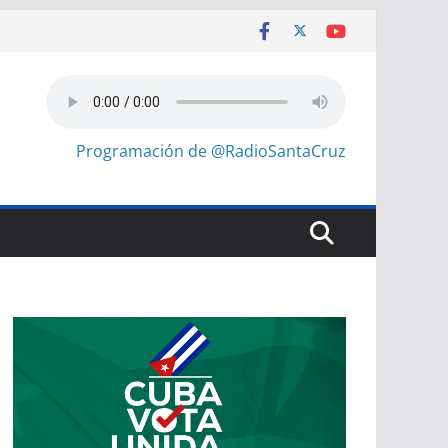
Programación de @RadioSantaCruz