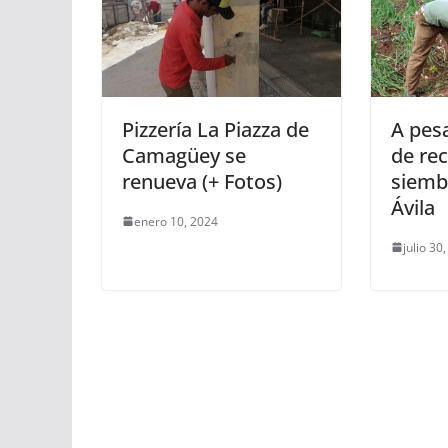
Pizzería La Piazza de
A pes
Camagüey se
de rec
renueva (+ Fotos)
siemb
Ávila
enero 10, 2024
julio 30