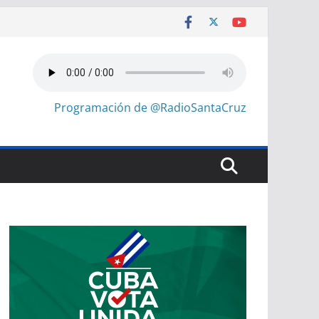
Programación de @RadioSantaCruz