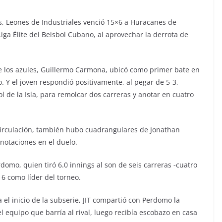
ts, Leones de Industriales venció 15×6 a Huracanes de
iga Élite del Beisbol Cubano, al aprovechar la derrota de
de los azules, Guillermo Carmona, ubicó como primer bate en
o. Y el joven respondió positivamente, al pegar de 5-3,
ol de la Isla, para remolcar dos carreras y anotar en cuatro
 circulación, también hubo cuadrangulares de Jonathan
notaciones en el duelo.
omo, quien tiró 6.0 innings al son de seis carreras -cuatro
16 como líder del torneo.
el inicio de la subserie, JIT compartió con Perdomo la
l equipo que barría al rival, luego recibía escobazo en casa