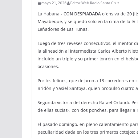
mayo 21, 2026
Editor Web Radio Santa Cruz
La Habana.-
CON DESPIADADA
ofensiva de 20 ji
Mayabeque, y se quedó solo en la cima de la IV L
Leñadores de Las Tunas.
Luego de tres reveses consecutivos, el mentor 
la alineación al intermedista Carlos Alberto Niet
incluido un triple y su primer jonrón en el beisb
ocasiones.
Por los felinos, que dejaron a 13 corredores en
Bridón y Yasiel Santoya, quien propulsó cuatro a
Segunda victoria del derecho Rafael Orlando Perd
de ellas sucias-, con dos ponches, para llegar a 
El pasado domingo, en pleno calentamiento para 
peculiaridad dada en los tres primeros cotejos: e