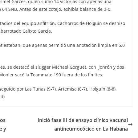
Yosmel Garcés, quien sumó 14 victorias con apenas una
 64 SNB. Antes de este cotejo, exhibía balance de 3-0.
tadios del equipo anfitrión, Cachorros de Holguín se deshizo
barrotado Calixto García.
ntiesteban, que apenas permitió una anotación limpia en 5.0
es, se destacó el slugger Michael Gorguet, con jonrón y dos
Monier sacó la Teammate 190 fuera de los límites.
 seguido por Las Tunas (9-7), Artemisa (8-7), Holguín (8-8),
it)
zos
Inició fase III de ensayo clínico vacunal
e y
antineumocócico en La Habana