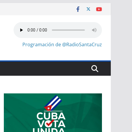
Programación de @RadioSantaCruz