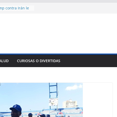
mp contra Irán le
 en su propio
e rescate en
lome parcial en
es para importar
sar la movilidad
ncía con martillo
 Domingo
SALUD
CURIOSAS O DIVERTIDAS
aniversario 65 con