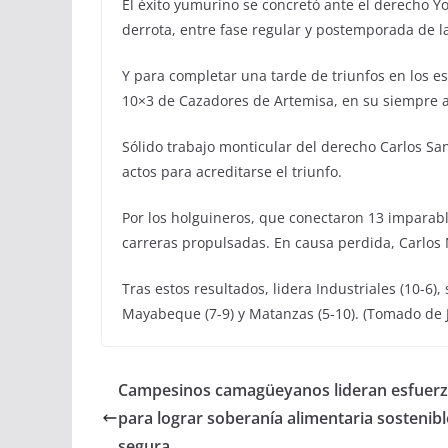
El éxito yumurino se concretó ante el derecho 
derrota, entre fase regular y postemporada de la
Y para completar una tarde de triunfos en los es
10×3 de Cazadores de Artemisa, en su siempre a
Sólido trabajo monticular del derecho Carlos Sa
actos para acreditarse el triunfo.
Por los holguineros, que conectaron 13 imparabl
carreras propulsadas. En causa perdida, Carlos 
Tras estos resultados, lidera Industriales (10-6),
Mayabeque (7-9) y Matanzas (5-10). (Tomado de J
Campesinos camagüeyanos lideran esfuer
para lograr soberanía alimentaria sostenibl
segura