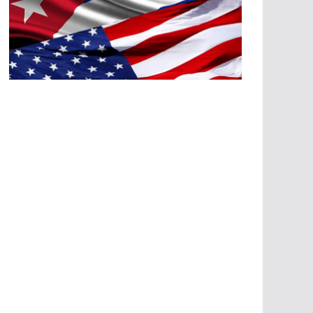
A
G
R
E
SI
O
N
E
S
E
C
O
N
Ó
M
IC
A
S
A
G
R
E