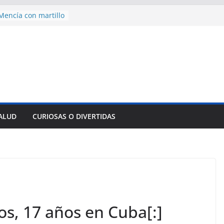
des para importar
lsar la movilidad
a
encía con martillo
 Domingo
 aniversario 65 con
mp contra Irán le
a en su propio
nsejo de Derechos
an cerco de
SALUD
CURIOSAS O DIVERTIDAS
a Cuba
os, 17 años en Cuba[:]