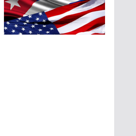
A
G
R
E
SI
O
N
E
S
E
C
O
N
Ó
M
IC
A
S
A
G
R
E