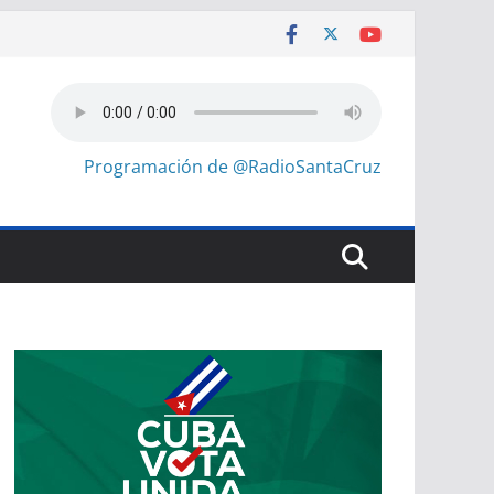
Programación de @RadioSantaCruz