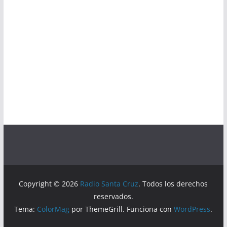
Copyright © 2026
Radio Santa Cruz
. Todos los derechos
reservados.
Tema:
ColorMag
por ThemeGrill. Funciona con
WordPress
.