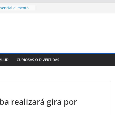
sencial alimento
idos
nsejo de Derechos
an cerco de
a Cuba
des para importar
lsar la movilidad
a
e al Encuentro
 Partidos
reros en La
SALUD
CURIOSAS O DIVERTIDAS
nnovación
mpresa pesquera de
Sur
ba realizará gira por