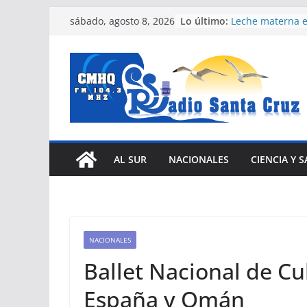
Saltar
Lo último:
Leche materna e
sábado, agosto 8, 2026
al
para recién nac
Expertos del Co
contenido
Humanos conden
Estados Unidos 
Nuevas facilida
vehículos e impu
eléctrica en Cub
Díaz-Canel asist
Internacional de
Comunistas y Ob
AL SUR
NACIONALES
CIENCIA Y 
Habana
Efectúan Expo I
Municipal en e
Santa Cruz del 
NACIONALES
Ballet Nacional de Cu
España y Omán