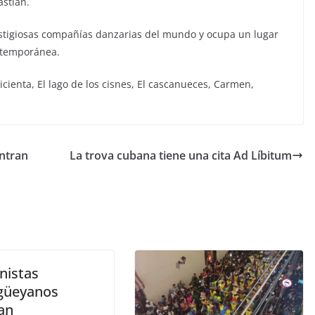
astián.
stigiosas compañías danzarias del mundo y ocupa un lugar
ntemporánea.
icienta, El lago de los cisnes, El cascanueces, Carmen,
entran
La trova cubana tiene una cita Ad Líbitum
istas
güeyanos
an