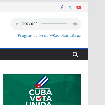
Programación de @RadioSantaCruz