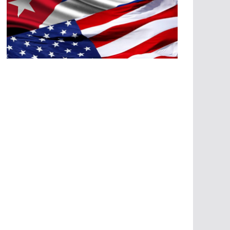
A
G
R
E
SI
O
N
E
S
E
C
O
N
Ó
M
IC
A
S
A
G
R
E