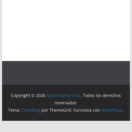
Copyright © 2026
Radio Santa Cruz
. Todos los derechos
reservados.
Tema:
ColorMag
por ThemeGrill. Funciona con
WordPress
.