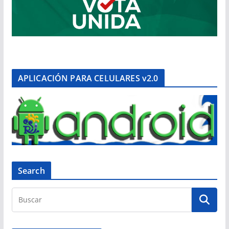
APLICACIÓN PARA CELULARES v2.0
Search