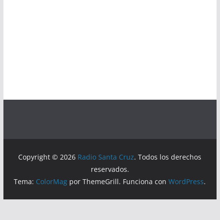
Copyright © 2026
Radio Santa Cruz
. Todos los derechos
reservados.
Tema:
ColorMag
por ThemeGrill. Funciona con
WordPress
.