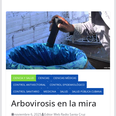
CIENCIA Y SALUD
CIENCIAS
CIENCIAS MÉDICAS
CONTROL ANTIVECTORIAL
CONTROL EPIDEMIOLÓGICO
CONTROL SANITARIO
MEDICINA
SALUD
SALUD PÚBLICA CUBANA
Arbovirosis en la mira
noviembre 6, 2025
Editor Web Radio Santa Cruz