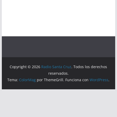
Copyright © 2026
Radio Santa Cruz
. Todos los derechos
reservados.
Tema:
ColorMag
por ThemeGrill. Funciona con
WordPress
.