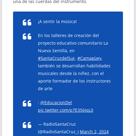
una de las cuerdas del instrumento.
¡A sentir la música!
En los talleres de creación del
proyecto educativo comunitario La
Nueva Semilla, en
#SantaCruzdelSur
,
#Camagüey
,
también se desarrollan habilidades
musicales desde la niñez, con el
aporte formador de los instructores
de arte
:
@EducacionDel
pic.twitter.com/p7E356JqL0
— RadioSantaCruz
(@RadioSantaCruz_)
March 2, 2024