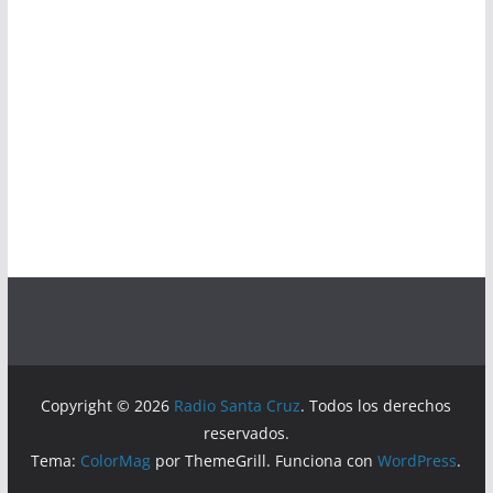
Copyright © 2026
Radio Santa Cruz
. Todos los derechos
reservados.
Tema:
ColorMag
por ThemeGrill. Funciona con
WordPress
.