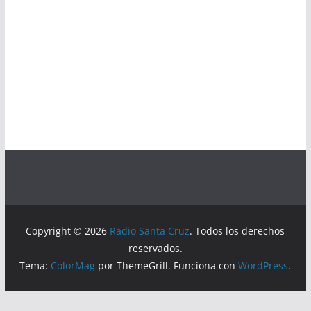
Copyright © 2026
Radio Santa Cruz
. Todos los derechos
reservados.
Tema:
ColorMag
por ThemeGrill. Funciona con
WordPress
.