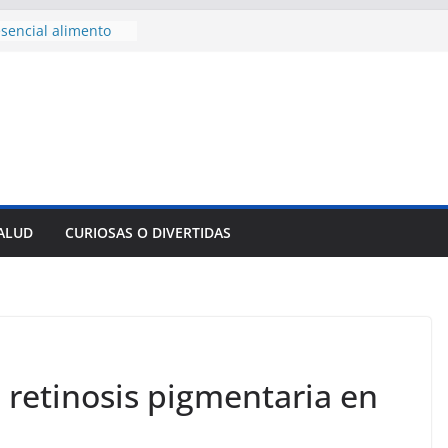
sencial alimento
idos
nsejo de Derechos
an cerco de
a Cuba
des para importar
lsar la movilidad
a
e al Encuentro
 Partidos
reros en La
SALUD
CURIOSAS O DIVERTIDAS
nnovación
mpresa pesquera de
Sur
 retinosis pigmentaria en