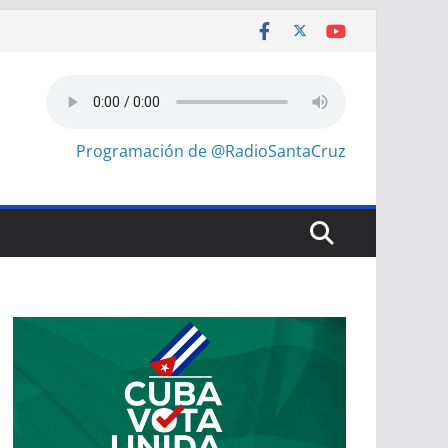
Programación de @RadioSantaCruz