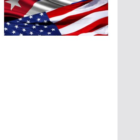
A
G
R
E
SI
O
N
E
S
E
C
O
N
Ó
M
IC
A
S
A
G
R
E