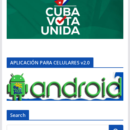
APLICACIÓN PARA CELULARES v2.0
Search