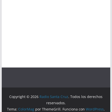
Copyright © 2026
Radio Santa Cruz
. Todos los derechos
reservados.
Tema:
ColorMag
por ThemeGrill. Funciona con
WordPress
.