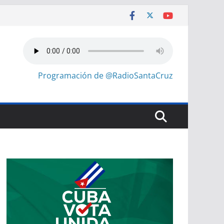
Programación de @RadioSantaCruz