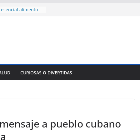
esencial alimento
cidos
onsejo de Derechos
enan cerco de
s a Cuba
 divulga filtraciones
s: La CIA estaría
 su labor contra Cuba
ste al Encuentro
de Partidos
Obreros en La
SALUD
CURIOSAS O DIVERTIDAS
Innovación
empresa pesquera de
 Sur
 mensaje a pueblo cubano
sa