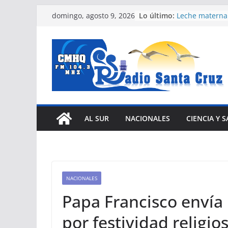
Saltar
Lo último:
Leche materna 
domingo, agosto 9, 2026
al
para recién na
Expertos del C
contenido
Humanos cond
Estados Unido
Prensa de EEUU
gubernamentale
intensificando
Díaz-Canel asi
Internacional 
Comunistas y 
AL SUR
NACIONALES
CIENCIA Y 
Habana
Efectúan Expo 
Municipal en 
Santa Cruz del
NACIONALES
Papa Francisco envía
por festividad religio