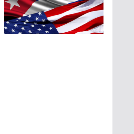
A
G
R
E
SI
O
N
E
S
E
C
O
N
Ó
M
IC
A
S
A
G
R
E