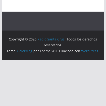
Copyright © 2026
Radio Santa Cruz
. Todos los derechos
reservados.
Tema:
ColorMag
por ThemeGrill. Funciona con
WordPress
.