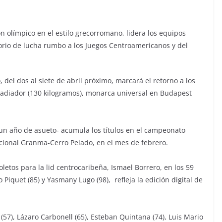
 olímpico en el estilo grecorromano, lidera los equipos
torio de lucha rumbo a los Juegos Centroamericanos y del
 del dos al siete de abril próximo, marcará el retorno a los
ladiador (130 kilogramos), monarca universal en Budapest
un año de asueto- acumula los títulos en el campeonato
acional Granma-Cerro Pelado, en el mes de febrero.
etos para la lid centrocaribeña, Ismael Borrero, en los 59
rto Piquet (85) y Yasmany Lugo (98), refleja la edición digital de
(57), Lázaro Carbonell (65), Esteban Quintana (74), Luis Mario