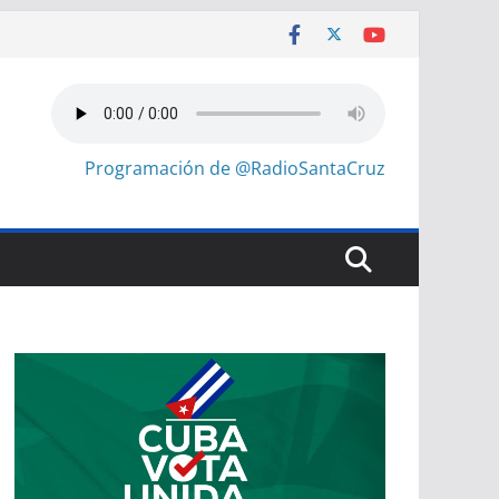
Programación de @RadioSantaCruz