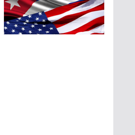
A
G
R
E
SI
O
N
E
S
E
C
O
N
Ó
M
IC
A
S
A
G
R
E