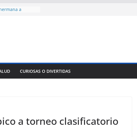
 hermana a
araíso y
normas para el
del comercio
y tradicional:
 beneficios de la
de Comercio
de Ávila
s socioeconómicas
SALUD
CURIOSAS O DIVERTIDAS
edallas de oro en
to Domingo 2026
o a torneo clasificatorio