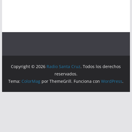
Copyright © 2026
Radio Santa Cruz
. Todos los derechos
reservados.
Tema:
ColorMag
por ThemeGrill. Funciona con
WordPress
.