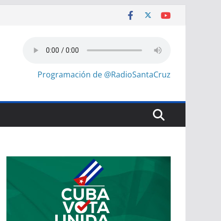
Programación de @RadioSantaCruz