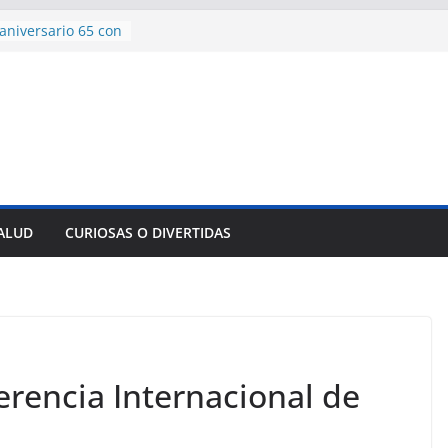
aniversario 65 con
mp contra Irán le
 en su propio
e rescate en
lome parcial en
es para importar
sar la movilidad
SALUD
CURIOSAS O DIVERTIDAS
ncía con martillo
 Domingo
rencia Internacional de