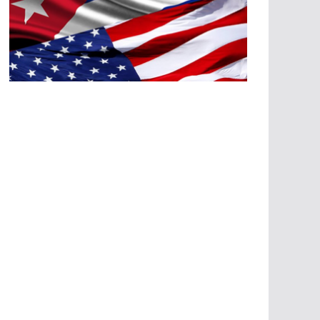
A
G
R
E
SI
O
N
E
S
E
C
O
N
Ó
M
IC
A
S
A
G
R
E