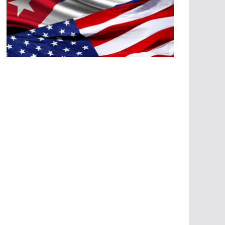
A
G
R
E
SI
O
N
E
S
E
C
O
N
Ó
M
IC
A
S
A
G
R
E