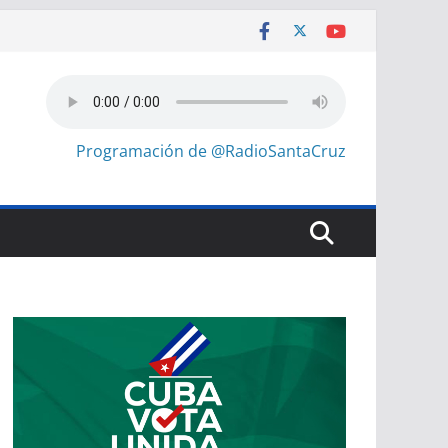
Programación de @RadioSantaCruz