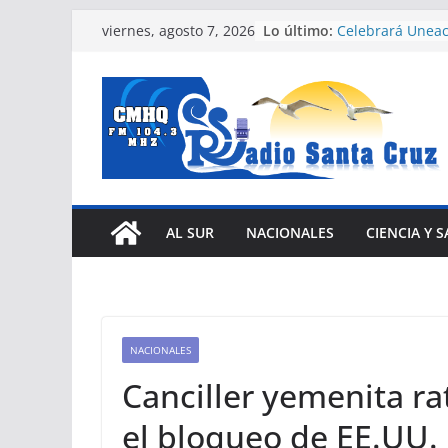
Saltar
Lo último:
Celebrará Uneac
viernes, agosto 7, 2026
al
jornada Arte fiel
La guerra de Tru
contenido
crea un problem
país
Siguen labores 
escuela con des
Cuba
Nuevas facilida
vehículos e impu
eléctrica en Cub
AL SUR
NACIONALES
CIENCIA Y 
Cubano Ronald M
de oro en Santo
NACIONALES
Canciller yemenita ra
el bloqueo de EE.UU.