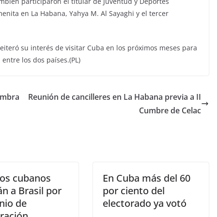
mbién participaron el titular de Juventud y Deportes
nita en La Habana, Yahya M. Al Sayaghi y el tercer
reiteró su interés de visitar Cuba en los próximos meses para
 entre los dos países.(PL)
ombra
Reunión de cancilleres en La Habana previa a II
Cumbre de Celac
os cubanos
En Cuba más del 60
án a Brasil por
por ciento del
nio de
electorado ya votó
ración