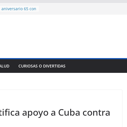
 aniversario 65 con
mp contra Irán le
a en su propio
de rescate en
plome parcial en
des para importar
lsar la movilidad
a
SALUD
CURIOSAS O DIVERTIDAS
encía con martillo
 Domingo
tifica apoyo a Cuba contra