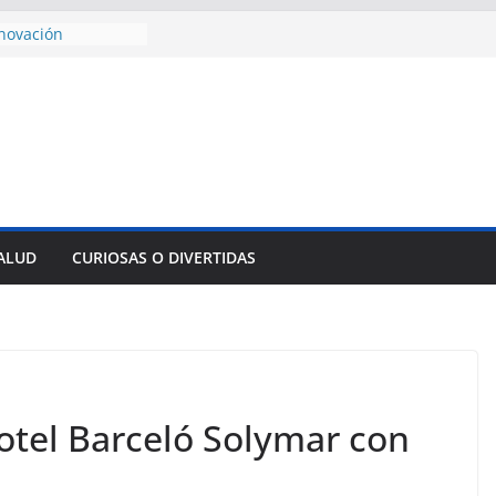
novación
presa pesquera de
ur
encial alimento
dos
sejo de Derechos
an cerco de
a Cuba
ivulga filtraciones
 La CIA estaría
u labor contra Cuba
SALUD
CURIOSAS O DIVERTIDAS
e al Encuentro
Partidos
reros en La
otel Barceló Solymar con