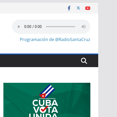
Programación de @RadioSantaCruz