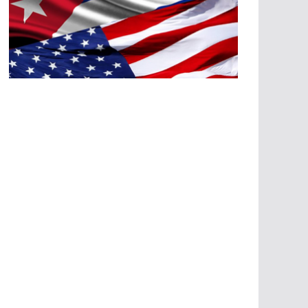
A
G
R
E
SI
O
N
E
S
E
C
O
N
Ó
M
IC
A
S
A
G
R
E